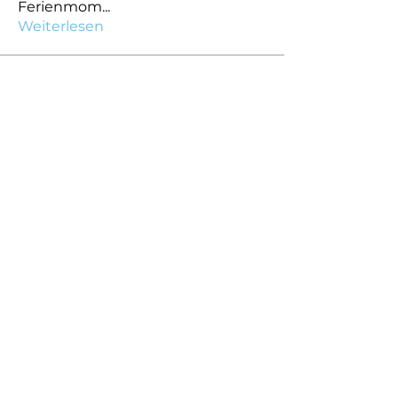
Ferienmom
...
Weiterlesen
Mitglieder
Marc Selig
Folgen
Aktivmitglied
Ramon Süess
Folgen
Neumitglied
Pablo Neuenschwander
Folgen
Aktivmitglied
Basil Felix
Folgen
Aktivmitglied
Lars Antonsen
Folgen
Aktivmitglied
Alle Mitglieder anzeigen (9)
Impressum
Datenschutz
Nutzungsbedingungen