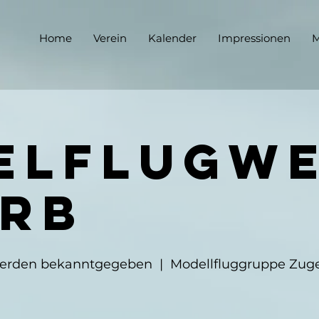
Home
Verein
Kalender
Impressionen
M
elflugw
rb
werden bekanntgegeben
  |  
Modellfluggruppe Zug