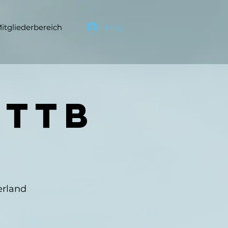
itgliederbereich
Mitgl. Login
ettb
erland