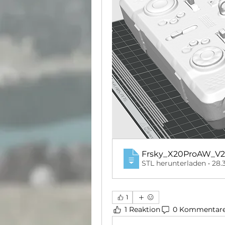
Frsky_X20ProAW_V
STL herunterladen • 28
1
1 Reaktion
0 Kommentar