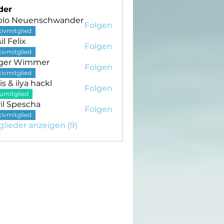
der
blo Neuenschwander
Folgen
tivmitglied
il Felix
Folgen
tivmitglied
ger Wimmer
Folgen
 Wimmer
tivmitglied
is & ilya hackl
Folgen
umitglied
il Spescha
Folgen
tivmitglied
glieder anzeigen (9)