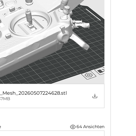
2_Mesh_20260507224628
.stl
.37MB
e
64 Ansichten