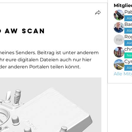
Mitglie
Pa
Ak
Bas
o AW Scan
Ak
Ro
Roger
Ak
chr
meines Senders. Beitrag ist unter anderem 
Ne
hr eure digitalen Dateien auch nur hier 
Cyr
er anderen Portalen teilen könnt.
Ak
Alle Mit